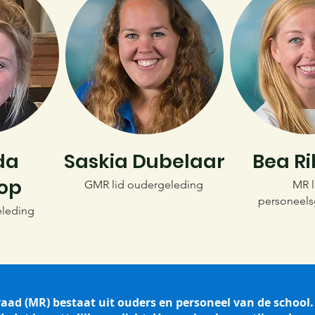
da
Saskia Dubelaar
Bea Ri
op
GMR lid oudergeleding
MR l
personeels
eleding
d (MR) bestaat uit ouders en personeel van de school. 