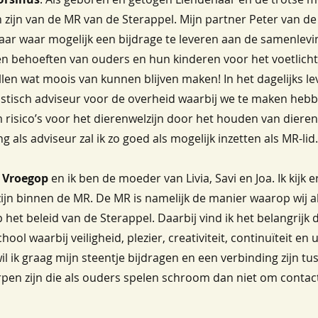
 kan zijn van de MR van de Sterappel. Mijn partner Peter van de
ar waar mogelijk een bijdrage te leveren aan de samenlevi
en behoeften van ouders en hun kinderen voor het voetlich
llen wat moois van kunnen blijven maken! In het dagelijks lev
stisch adviseur voor de overheid waarbij we te maken hebbe
isico’s voor het dierenwelzijn door het houden van dieren 
ing als adviseur zal ik zo goed als mogelijk inzetten als MR-lid.
 Vroegop
en ik ben de moeder van Livia, Savi en Joa. Ik kijk 
ijn binnen de MR. De MR is namelijk de manier waarop wij a
het beleid van de Sterappel. Daarbij vind ik het belangrijk
ool waarbij veiligheid, plezier, creativiteit, continuïteit en
il ik graag mijn steentje bijdragen en een verbinding zijn t
en zijn die als ouders spelen schroom dan niet om conta