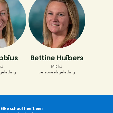
bbius
Bettine Huibers
id
MR lid
geleding
personeelsgeleding
Elke school heeft een