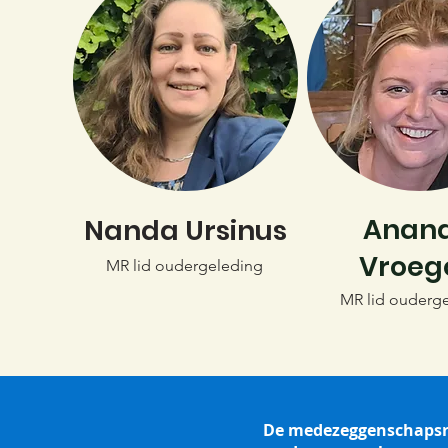
Anan
Nanda Ursinus
Vroeg
MR lid oudergeleding
MR lid ouderg
De medezeggenschapsraa