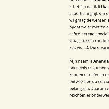
is het fijn dat ik lid
superbelangrijk om da
wil graag de wensen 
opdat we er met z’n a
coördinerend speciali
vraagstukken rondom r
kat, vis, …). Die ervar
Mijn naam is
Ananda
betekenis te kunnen z
kunnen uitoefenen op 
ontwikkelen op een sch
belang zijn. Daarom w
Mochten er onderwerp