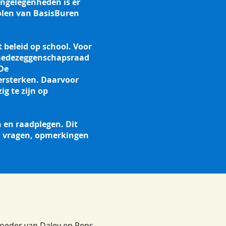
angelegenheden is er
olen van BasisBuren
beleid op school. Voor
 medezeggenschapsraad
 De
ersterken. Daarvoor
g te zijn op
n en raadplegen. Dit
ij vragen, opmerkingen
moeder van Daley en Rens