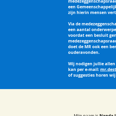
medezeggenschapsraad, 
een Gemeenschappelijk
zijn hierin mensen ve
Via de medezeggenscha
een aantal onderwerpe
voordat een besluit ge
medezeggenschapsraad 
doet de MR ook een ber
ouderavonden.
Wij nodigen jullie alle
kan per e-mail:
mr.des
of suggesties horen wij
Mijn naam is
Nanda 