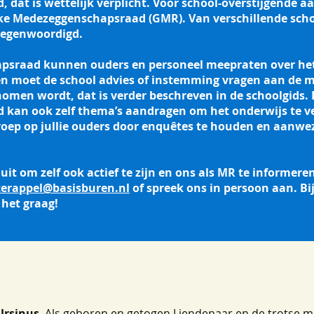
dat is wettelijk verplicht. Voor school-overstijgende a
e Medezeggenschapsraad (GMR). Van verschillende sch
rtegenwoordigd.
psraad kunnen ouders en personeel meepraten over het 
n moet de school advies of instemming vragen aan de
nomen wordt, dat is verder beschreven in de schoolgids.
kan ook zelf thema’s aandragen om het onderwijs te v
oep op jullie ouders door enquêtes te houden en aanwezi
n uit om zelf ook actief te zijn en ons als MR te informere
terappel@basisburen.nl
of spreek ons in persoon aan. B
 het graag!
Ursinus
. Als geboren en getogen Liendenaar en de trotse 