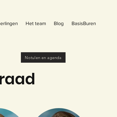
erlingen
Het team
Blog
BasisBuren
Notulen en agenda
raad