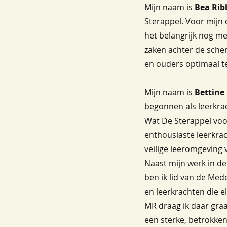
Mijn naam is
Bea Rib
Sterappel. Voor mijn c
het belangrijk nog me
zaken achter de sche
en ouders optimaal t
Mijn naam is
Bettine
begonnen als leerkra
Wat De Sterappel voo
enthousiaste leerkra
veilige leeromgeving 
Naast mijn werk in d
ben ik lid van de Me
en leerkrachten die 
MR draag ik daar gra
een sterke, betrokk