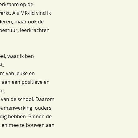
 werkzaam op de
rkt. Als MR-lid vind ik
nderen, maar ook de
bestuur, leerkrachten
pel, waar ik ben
st.
am van leuke en
 aan een positieve en
en.
s van de school. Daarom
j samenwerking: ouders
odig hebben. Binnen de
en en mee te bouwen aan