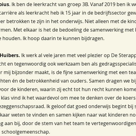
bius
. Ik ben de leerkracht van groep 3B. Vanaf 2019 ben ik
arrière als leerkracht heb ik 15 jaar in de bedrijfssector gewe
er betrokken te zijn in het onderwijs. Niet alleen met de ki
rmen. Met elkaar is het de bedoeling de samenwerking met 
e houden. Ik hoop daarin te kunnen bijdragen.
 Huibers.
Ik werk al vele jaren met veel plezier op De Sterap
cht en tegenwoordig ook werkzaam ben als gedragsspeciali
r mij bijzonder maakt, is de fijne samenwerking met een te
chten én de betrokkenheid van ouders. Samen dragen we bij
voor de kinderen, waarin zij echt tot hun recht kunnen kom
e klas vind ik het waardevol om mee te denken over de koer
dezeggenschapsraad. Ik geloof dat goed onderwijs begint bi
elkaar weten te vinden en samen kijken naar wat kinderen n
ag aan bij, door de stem van het team te vertegenwoordig
en schoolgemeenschap.