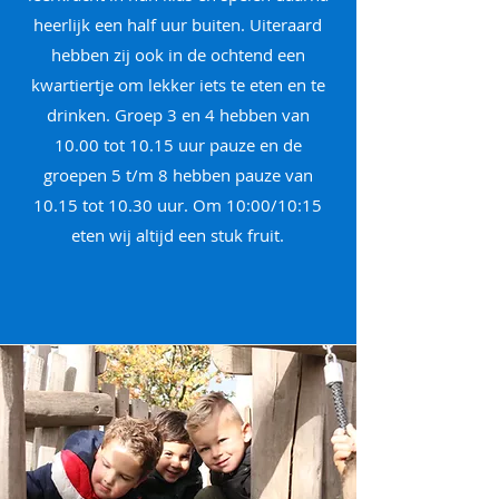
heerlijk een half uur buiten. Uiteraard
hebben zij ook in de ochtend een
kwartiertje om lekker iets te eten en te
drinken. Groep 3 en 4 hebben van
10.00 tot 10.15 uur pauze en de
groepen 5 t/m 8 hebben pauze van
10.15 tot 10.30 uur. Om 10:00/10:15
eten wij altijd een stuk fruit.