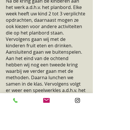
Na de kring gaan de kinderen aan
het werk a.d.h.v. het planbord. Elke
week heeft uw kind 2 tot 3 verplichte
opdrachten, daarnaast mogen ze
ook kiezen voor andere activiteiten
die op het planbord staan.
Vervolgens gaan wij met de
kinderen fruit eten en drinken.
Aansluitend gaan we buitenspelen.
Aan het eind van de ochtend
hebben wij nog een tweede kring
waarbij we verder gaan met de
methoden. Daarna lunchen we
samen in de klas. Vervolgens volgt
er weer een speelwerkles a.d.h.v. het
planbord.
Op de woensdag en vrijdag
gymmen. Op woensdag gymmen wij
in de grote gymzaal met de
toestellen en op vrijdag doen wij bij