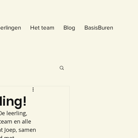
erlingen
Het team
Blog
BasisBuren
ling!
 leerling, 
team en alle 
ht Joep, samen 