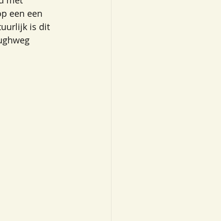
d met 
op een een 
rlijk is dit 
rughweg 