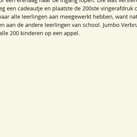
or een erehaag naar de ingang lopen. Die was versier
eg een cadeautje en plaatste de 200ste vingerafdruk 
waar alle leerlingen aan meegewerkt hebben, want natuu
en aan de andere leerlingen van school. Jumbo Verb
alle 200 kinderen op een appel. 